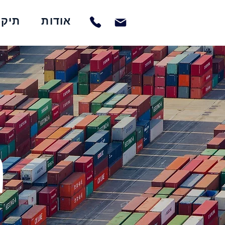
אודות
תיק 
מ