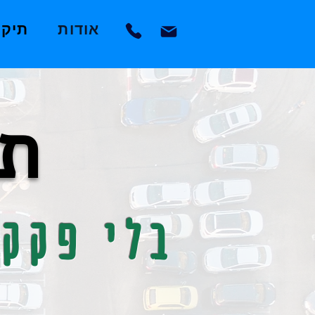
אודות
תיק 
תי
בלי פקקי